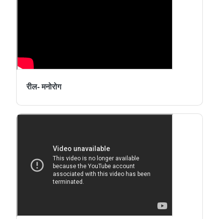
रील- मनोरोग