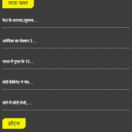
ताज़ा खबर
मेटा के अपराध,जुकरब....
अमेरिका का सेक्शन 3....
भारत में गूगल के 15....
मोदी कैबिनेट ने गोब....
सोने में लौटी तेजी,....
इवेंट्स