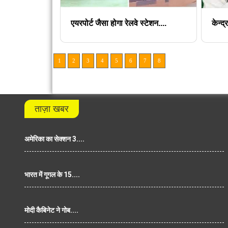
एयरपोर्ट जैसा होगा रेलवे स्टेशन....
केन्द
1
2
3
4
5
6
7
8
ताज़ा खबर
अमेरिका का सेक्शन 3....
भारत में गूगल के 15....
मोदी कैबिनेट ने गोब....