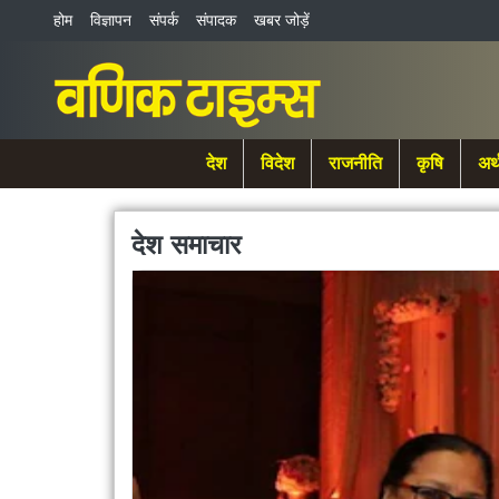
होम
विज्ञापन
संपर्क
संपादक
खबर जोड़ें
देश
विदेश
राजनीति
कृषि
अर्
देश
समाचार