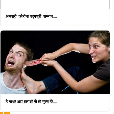
अथश्री ‘कोरोना पद्मश्री’ सम्मान....
हे नाथ! आप बलाओं से तो मुक्त हैं!....