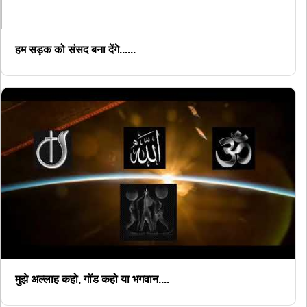
हम सड़क को संसद बना देंगे......
मुझे अल्लाह कहो, गॉड कहो या भगवान....