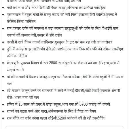
में करेंगी जलाभिषेक,कहा- सनातन से अच्छा कोई धर्म नहीं
नंदी का साथ और 800 किमी की पैदल यात्रा,हरियाणा का अनोखा कांवड़िया
प्रयागराज में राहुल गांधी के छात्र संवाद को नहीं मिली इजाजत,केपी कॉलेज ट्रस्ट ने
कैंसिल किया परमिशन
राम दरबार दर्शन की व्यवस्था में बड़ा बदलाव,श्रद्धालुओं को दर्शन के लिए वीआईपी पास
बनवाने की जरूरत नहीं,कतार से होंगे दर्शन
काशी में सारे नियम कायदे दरकिनार,गुरुकुल के द्वार पर चल रहा नशे का कारोबार
बुर्के में कांवड़ यात्रा,शांति भंग होने की आशंका,तमन्ना मलिक और पति को संभल एसडीएम
कोर्ट का नोटिस
बीएचयू के पुरातत्व विभाग में रखे 2800 साल पुराने नर कंकाल का क्या है रहस्य,जांच से
आएगा सामने
मां को पालकी में बैठाकर कांवड़ यात्रा पर निकला परिवार, बेटों के साथ बहुओं ने भी उठाया
भार
वंदे मातरम कानून बनने पर रामनगरी में संतों ने मनाई दीवाली,बांटी मिठाई,इकबाल अंसारी
बोले- भारत माता की जय
हर्षिता ने 15 साल की उम्र में छोड़ा स्कूल,आज बना ली 6700 करोड़ की कंपनी
राज्यों का बढ़ता कर्ज और घाटा,अर्थव्यवस्था के लिए है चिंता का विषय
राम मंदिर का कौन बनेगा पहला सीईओ,5200 आवेदनों की हो रही स्क्रीनिंग