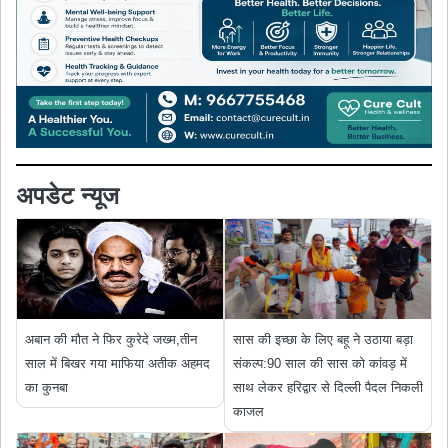
अपडेट न्यूज
अबान की मौत ने फिर कुरेदे जख्म,तीन
सास की इच्छा के लिए बहू ने उठाया बड़ा
साल में बिखर गया माफिया अतीक अहमद
संकल्प:90 साल की सास को कांवड़ में
का कुनबा
साथ लेकर हरिद्वार से दिल्ली पैदल निकली
काजल