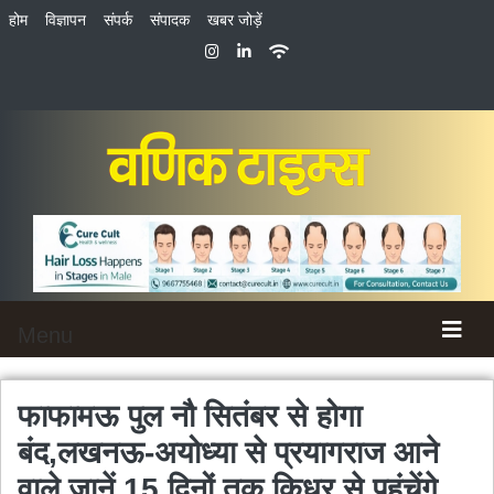
होम
विज्ञापन
संपर्क
संपादक
खबर जोड़ें
Menu
फाफामऊ पुल नौ सितंबर से होगा
बंद,लखनऊ-अयोध्या से प्रयागराज आने
वाले जानें 15 दिनों तक किधर से पहुंचेंगे