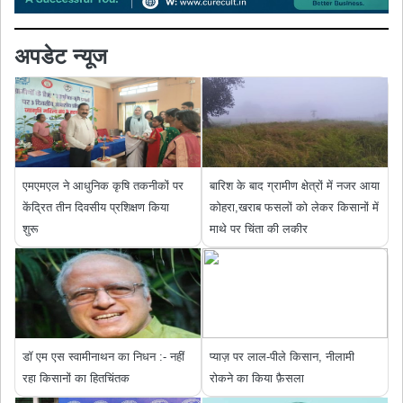
अपडेट न्यूज
एमएमएल ने आधुनिक कृषि तकनीकों पर
बारिश के बाद ग्रामीण क्षेत्रों में नजर आया
केंद्रित तीन दिवसीय प्रशिक्षण किया
कोहरा,खराब फसलों को लेकर किसानों में
शुरू
माथे पर चिंता की लकीर
डॉ एम एस स्वामीनाथन का निधन :- नहीं
प्याज़ पर लाल-पीले किसान, नीलामी
रहा किसानों का हितचिंतक
रोकने का किया फ़ैसला