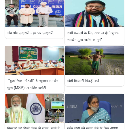
गांव गांव एमएसपी - हर घर एमएसपी
सभी फसलों के लिए तत्काल हो "न्यूनतम
समर्थन मूल्य गारंटी कानून"
"दुखान्तिका नौटंकी" है न्यूनतम समर्थन
खेती किसानी पिछड़ी क्यों
मूल्य (MSP) पर गठित कमेटी
किसानों को मिली पीएम से राहत- खाते में
हर्बल खेती को बढ़ावा देने के लिए 4000