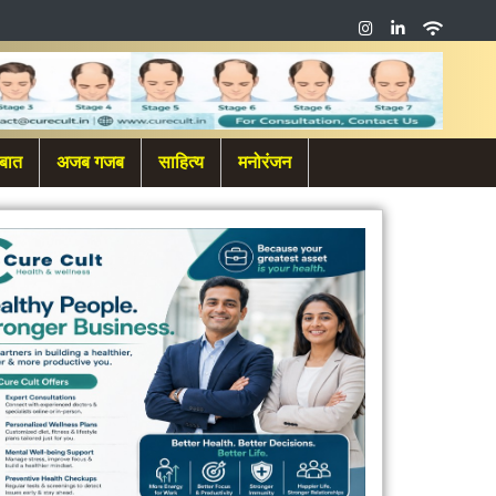
बात
अजब गजब
साहित्य
मनोरंजन