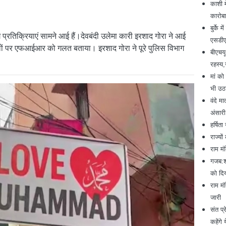
काशी म
कारोब
बुर्के
तिक्रियाएं सामने आई हैं।देवबंदी उलेमा कारी इरशाद गोरा ने आई
एसडीए
लों पर एफआईआर को गलत बताया। इरशाद गोरा ने पूरे पुलिस विभाग
बीएचयू
रहस्य,
मां को
भी उठ
वंदे म
अंसारी
हर्षित
राज्यो
राम मं
गजब:शा
को दि
राम मं
जारी
संत प्
कहेंगे य