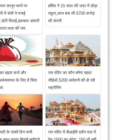
ातरम कानून बनने पर
हर्षिता ने 15 साल की उम्र में छोड़ा
ी में संतों ने मनाई
स्कूल,आज बना ली 6700 करोड़
,बांटी मिठाई,इकबाल अंसारी
की कंपनी
 भारत माता की जय
ं का बढ़ता कर्ज और
राम मंदिर का कौन बनेगा पहला
र्थव्यवस्था के लिए है चिंता
सीईओ,5200 आवेदनों की हो रही
षय
स्क्रीनिंग
दी के पांचवें दिन पत्नी
राम मंदिर में वीआईपी दर्शन पास में
ी के साथ फरार,मिठाई खरीदने
पेच,1500 का कोटा, 150 भी नहीं