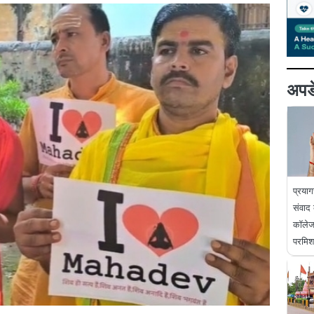
अपडे
प्रयाग
संवाद
कॉलेज 
परमि