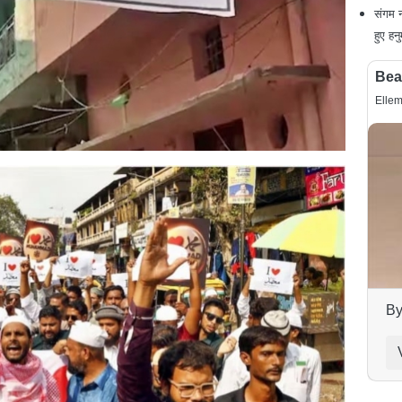
संगम न
हुए हन
Bea
Ellem
By