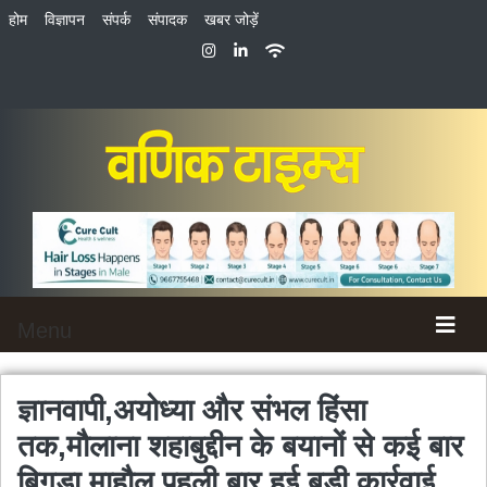
होम
विज्ञापन
संपर्क
संपादक
खबर जोड़ें
Menu
ज्ञानवापी,अयोध्या और संभल हिंसा
तक,मौलाना शहाबुद्दीन के बयानों से कई बार
बिगड़ा माहौल,पहली बार हुई बड़ी कार्रवाई