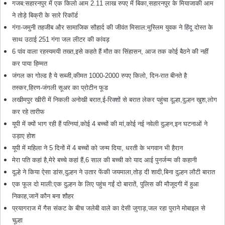
गजब:सहारनपुर में एक किलो आम 2.11 लाख रुपए में बिका,सहारनपुर के मियाजाकी आम
ने तोड़े बिक्री के सारे रिकॉर्ड
गंगा-जमुनी तहजीब और सामाजिक सौहार्द की जीवंत मिसाल:मुस्लिम युवक ने हिंदू दोस्त के
साथ उठाई 251 गंगा जल लीटर की कांवड़
6 पांव वाला रहस्यमयी तख्त,इसे कहते हैं मौत का सिंहासन, आज तक कोई बैठने की नहीं
कर पाया हिम्मत
जंगल का गोल्ड है ये सब्जी,कीमत 1000-2000 रुपए किलो, दिन-रात बीनते है
तस्कर,हिरण-जंगली सूअर का प्रोटीन फूड
लखीमपुर खीरी में निकली अनोखी बरात,ई-रिक्शों से बरात लेकर पहुंचा दूल्हा,दुल्हन खुश,लोग
कर रहे तारीफ
यूपी में क्यों भाग रही हैं पत्नियां,कोई 4 बच्चों की मां,कोई नई नवेली दुल्हन,इन घटनाओं ने
उड़ाए होश
यूपी में महिला ने 5 दिनों में 4 बच्चों को जन्म दिया, धरती के भगवान भी हैरान
मेरा पति कहां है,मेरे बच्चे कहां हैं,6 साल की बच्ची को याद आई पुनर्जन्म की कहानी
दूल्हे ने किया ऐसा डांस,दुल्हन ने उतार फेंकी जयमाला,तोड़ दी शादी,बिना दुल्हन लौटी बारात
एक फूल दो माली:एक दुल्हन के लिए पहुंच गईं दो बारातें, पुलिस की मौजूदगी में हुआ
निकाह,जानें कौन बना शौहर
प्रयागराज में गैस संकट के बीच जलेबी वाले का देसी जुगाड़,जल रहा पुराने मोबाइल से
चूल्हा