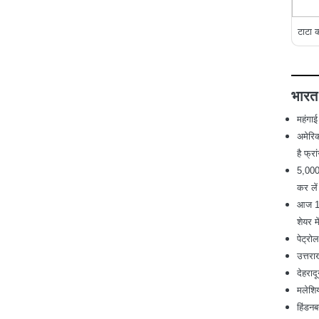
टाटा क
भारत
महंगा
अमेरिक
है फ्र
5,000
कर ले
आज 1.5
शेयर म
पेट्र
उत्तरा
देहराद
मलेशिय
हिंडनब