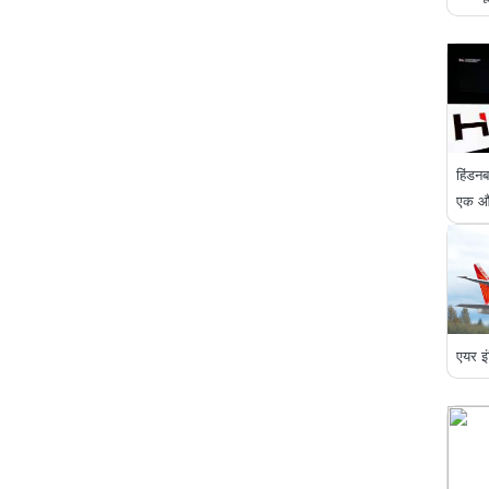
हिंडनब
एक और 
एयर इं