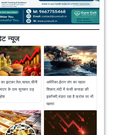
ट न्यूज
ई का झटका:तेल,चावल,चीनी
अमेरिका-ईरान जंग का पहला
ाटर के दाम सुनकर उड़
शिकार,मंदी में फंसी कनाडा की
 होश
इकॉनमी,मंडरा रहा है फ्रांस पर भी
खतरा