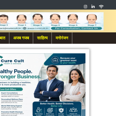
बात
अजब गजब
साहित्य
मनोरंजन