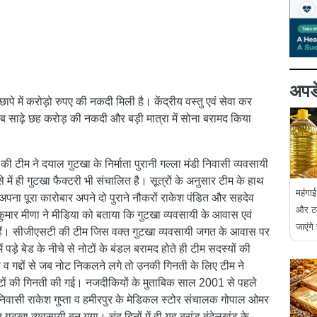
अपडे
 छापे में करोड़ो रुपए की नकदी मिली है। केंद्रीय वस्तु एवं सेवा कर
़रीब साढ़े छह करोड़ की नकदी और बड़ी मात्रा में सोना बरामद किया
ी टीम ने दयाल गुटखा के निर्माता पुरानी गल्ला मंडी निवासी व्यवसायी
में ही गुटखा फैक्टरी भी संचालित है। सूत्रों के अनुसार टीम के हाथ
महंगा
अपना पूरा कारोबार अपने दो पुराने नौकरों राकेश पंडित और सहदेव
और टम
्र कुमार मीणा ने मीडिया को बताया कि गुटखा व्यवसायी के आवास एवं
जाएंगे
गे हैं। सीजीएसटी की टीम जिस वक्त गुटखा व्यवसायी जगत के आवास पर
ड़े बेड के नीचे से नोटों के बंडल बरामद होते ही टीम सदस्यों की
 गद्दों से जब नोट निकलने लगे तो उनकी गिनती के लिए टीम ने
 नोटों की गिनती की गई। नजदीकियों के मुताबिक साल 2001 से पहले
वासी राकेश गुप्ता व हमीरपुर के मेडिकल स्टोर संचालक गोपाल ओमर
टखा व्यवसायी बन गया। चंद दिनों में ही यह ब्रांड बुंदेलखंड के