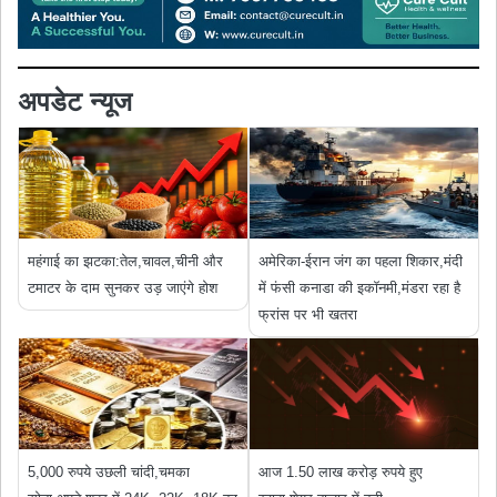
अपडेट न्यूज
महंगाई का झटका:तेल,चावल,चीनी और
अमेरिका-ईरान जंग का पहला शिकार,मंदी
टमाटर के दाम सुनकर उड़ जाएंगे होश
में फंसी कनाडा की इकॉनमी,मंडरा रहा है
फ्रांस पर भी खतरा
5,000 रुपये उछली चांदी,चमका
आज 1.50 लाख करोड़ रुपये हुए