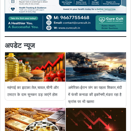
अपडेट न्यूज
महंगाई का झटका:तेल,चावल,चीनी और
अमेरिका-ईरान जंग का पहला शिकार,मंदी
टमाटर के दाम सुनकर उड़ जाएंगे होश
में फंसी कनाडा की इकॉनमी,मंडरा रहा है
फ्रांस पर भी खतरा