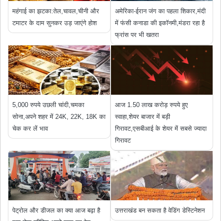
महंगाई का झटका:तेल,चावल,चीनी और
अमेरिका-ईरान जंग का पहला शिकार,मंदी
टमाटर के दाम सुनकर उड़ जाएंगे होश
में फंसी कनाडा की इकॉनमी,मंडरा रहा है
फ्रांस पर भी खतरा
5,000 रुपये उछली चांदी,चमका
आज 1.50 लाख करोड़ रुपये हुए
सोना,अपने शहर में 24K, 22K, 18K का
स्‍वाहा,शेयर बाजार में बड़ी
चेक कर लें भाव
गिरावट,एसबीआई के शेयर में सबसे ज्यादा
गिरावट
पेट्रोल और डीजल का क्या आज बढ़ा है
उत्तराखंड बन सकता है वेडिंग डेस्टिनेशन